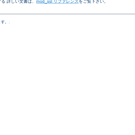
る 詳しい文書は、
mod_ssl リファレンス
をご覧下さい。
す。.