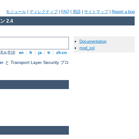
モジュール
|
ディレクティブ
|
FAQ
|
用語
|
サイトマップ
|
Report a bug
 2.4
Documentation
mod_ssl
済み言語:
en
|
fr
|
ja
|
tr
|
zh-cn
nsport Layer Security プロ