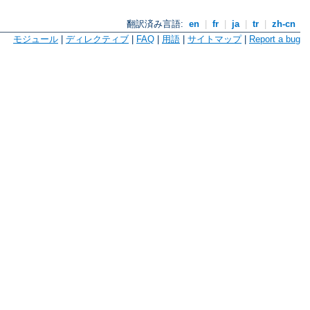
翻訳済み言語:
en
|
fr
|
ja
|
tr
|
zh-cn
モジュール
|
ディレクティブ
|
FAQ
|
用語
|
サイトマップ
|
Report a bug