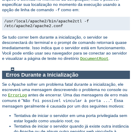
especificar sua localização no momento da execução usando a
opção de linha de comando
como em:
-f
/usr/local/apache2/bin/apache2ctl -f
/etc/apache2/apache2.conf
Se tudo correr bem durante a inicialização, o servidor se
desconectará do terminal e o prompt de comando retornará quase
imediatamente. Isso indica que o servidor está em funcionamento.
Você pode então usar seu navegador para se conectar ao servidor
e visualizar a página de teste no diretório
.
DocumentRoot
Erros Durante a Inicialização
Se o Apache sofrer um problema fatal durante a inicialização, ele
escreverá uma mensagem descrevendo o problema no console ou
no
antes de encerrar. Uma das mensagens de erro mais
ErrorLog
comuns é "
". Essa
Não foi possível vincular à porta ...
mensagem geralmente é causada por um dos seguintes motivos:
Tentativa de iniciar o servidor em uma porta privilegiada sem
estar logado como usuário root; ou
Tentativa de iniciar o servidor quando já existe outra instância
do Apache ou de algum outro servidor web vinculada à