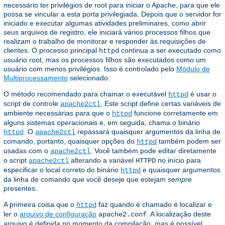
necessário ter privilégios de root para iniciar o Apache, para que ele
possa se vincular a esta porta privilegiada. Depois que o servidor for
iniciado e executar algumas atividades preliminares, como abrir
seus arquivos de registro, ele iniciará vários processos filhos que
realizam o trabalho de monitorar e responder às requisições de
clientes. O processo principal
continua a ser executado como
httpd
usuário root, mas os processos filhos são executados como um
usuário com menos privilégios. Isso é controlado pelo
Módulo de
Multiprocessamento
selecionado.
O método recomendado para chamar o executável
é usar o
httpd
script de controle
. Este script define certas variáveis ​​de
apache2ctl
ambiente necessárias para que o
funcione corretamente em
httpd
alguns sistemas operacionais e, em seguida, chama o binário
. O
repassará quaisquer argumentos da linha de
httpd
apache2ctl
comando, portanto, quaisquer opções do
também podem ser
httpd
usadas com o
. Você também pode editar diretamente
apache2ctl
o script
alterando a variável
no início para
apache2ctl
HTTPD
especificar o local correto do binário
e quaisquer argumentos
httpd
da linha de comando que você deseje que estejam
sempre
presentes.
A primeira coisa que o
faz quando é chamado é localizar e
httpd
ler o
arquivo de configuração
. A localização deste
apache2.conf
arquivo é definida no momento da compilação, mas é possível