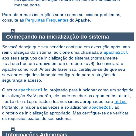
mesma porta.
Para obter mais instruções sobre como solucionar problemas,
consulte as
Perguntas Frequentes
do Apache.
Começando na inicialização do sistema
Se você deseja que seu servidor continue em execução após uma
reinicialização do sistema, adicione uma chamada a
apache2ctl
aos seus arquivos de inicialização do sistema (normalmente
ou um arquivo em um diretório
). Isso iniciará o
rc.local
rc.N
Apache como root. Antes de fazer isso, certifique-se de que seu
servidor esteja devidamente configurado para restrições de
segurança e acesso.
O script
foi projetado para funcionar como um script de
apache2ctl
inicialização SysV padrão; ele pode receber os argumentos
,
start
e
e traduzi-los nos sinais apropriados para
.
restart
stop
httpd
Portanto, a maioria das vezes é só adicionar
ao
apache2ctl
diretório de inicialização apropriado. Mas certifique-se de verificar
os requisitos exatos do seu sistema.
Informações Adicionais