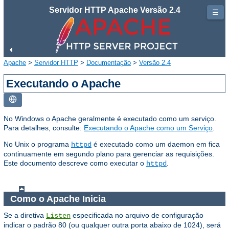
Servidor HTTP Apache Versão 2.4
☰
Apache
>
Servidor HTTP
>
Documentação
>
Versão 2.4
Executando o Apache
No Windows o Apache geralmente é executado como um serviço.
Para detalhes, consulte:
Executando o Apache como um Serviço
.
No Unix o programa
é executado como um daemon em fica
httpd
continuamente em segundo plano para gerenciar as requisições.
Este documento descreve como executar o
.
httpd
Como o Apache Inicia
Se a diretiva
especificada no arquivo de configuração
Listen
indicar o padrão 80 (ou qualquer outra porta abaixo de 1024), será