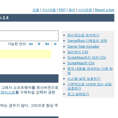
모듈
|
지시어들
|
FAQ
|
용어
|
사이트맵
|
Report a bug
 2.4
최신판으로 유지하기
ServerRoot 디렉토리 권한
가능한 언어:
en
|
fr
|
ko
|
tr
Server Side Includes
일반적인 CGI
ScriptAlias하지 않은 CGI
ScriptAlias한 CGI
동적 내용을 생성하는 다른 방
법
시스템 설정 보호하기
기본적으로 서버에 있는 파일
다. 그래서 소프트웨어를 최신버전으로
보호하기
일링리스트
를 구독하길 강력히 권한
로그 살펴보기
당하는 경우가 많다. 그러므로 항상 주